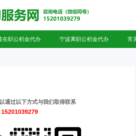
波在职公积金代办
宁波离职公积金代办
常
以通过以下方式与我们取得联系
5201039279